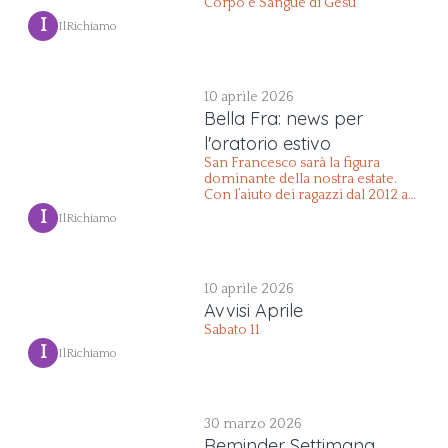
Corpo e Sangue di Gesù”
 I 
IlRichiamo
10 aprile 2026
Bella Fra: news per
l'oratorio estivo
San Francesco sarà la figura
dominante della nostra estate.
Con l’aiuto dei ragazzi dal 2012 al
2008, che stanno vivendo il
 I 
IlRichiamo
cammino asolescenti,
organizziamo l’oratorio estivo
come momento in cui
approfondire i tratti di questo
10 aprile 2026
Santo. Il gruppo animatori ormai
è definito, ora aspettiamo le
Avvisi Aprile
iscrizioni dei ragazzi dal mese di
Sabato 11
Maggio.
 I 
IlRichiamo
30 marzo 2026
Reminder Settimana