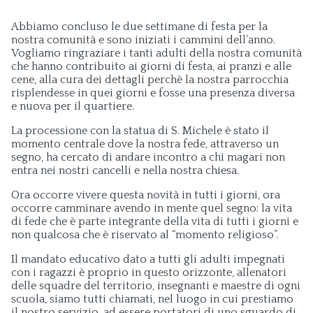
Abbiamo concluso le due settimane di festa per la
nostra comunità e sono iniziati i cammini dell’anno.
Vogliamo ringraziare i tanti adulti della nostra comunità
che hanno contribuito ai giorni di festa, ai pranzi e alle
cene, alla cura dei dettagli perchè la nostra parrocchia
risplendesse in quei giorni e fosse una presenza diversa
e nuova per il quartiere.
La processione con la statua di S. Michele è stato il
momento centrale dove la nostra fede, attraverso un
segno, ha cercato di andare incontro a chi magari non
entra nei nostri cancelli e nella nostra chiesa.
Ora occorre vivere questa novità in tutti i giorni, ora
occorre camminare avendo in mente quel segno: la vita
di fede che è parte integrante della vita di tutti i giorni e
non qualcosa che è riservato al “momento religioso”.
Il mandato educativo dato a tutti gli adulti impegnati
con i ragazzi è proprio in questo orizzonte, allenatori
delle squadre del territorio, insegnanti e maestre di ogni
scuola, siamo tutti chiamati, nel luogo in cui prestiamo
il nostro servizio, ad essere portatori di uno sguardo di